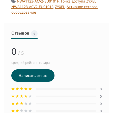
NWA1123-ACV2-EU0101F
,
Точка доступа ZYXEL
NWA1123-ACV2-EU0101F
,
ZYXEL
,
Активное сетевое
оборудование
Отзывов
0
0
/ 5
средний рейтинг товара
Написать отзыв
0
0
0
0