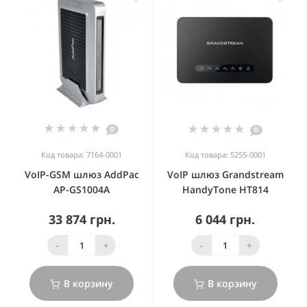
0
0
Код товара: 7164-0001
Код товара: 5255-0001
VoIP-GSM шлюз AddPac
VoIP шлюз Grandstream
AP-GS1004A
HandyTone HT814
33 874 грн.
6 044 грн.
-
+
-
+
В корзину
В корзину