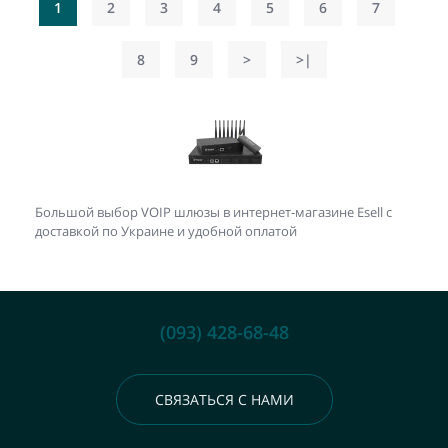
1
2
3
4
5
6
7
8
9
>
>|
Большой выбор VOIP шлюзы в интернет-магазине Esell с
доставкой по Украине и удобной оплатой
(093) 428-68-48
СВЯЗАТЬСЯ С НАМИ