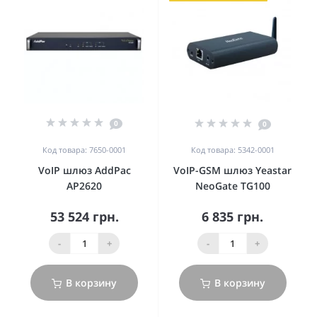
0
0
Код товара: 7650-0001
Код товара: 5342-0001
VoIP шлюз AddPac
VoIP-GSM шлюз Yeastar
AP2620
NeoGate TG100
53 524 грн.
6 835 грн.
-
+
-
+
В корзину
В корзину