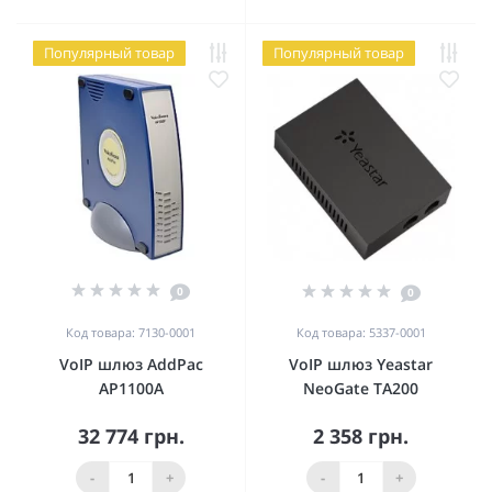
Популярный товар
Популярный товар
0
0
Код товара: 7130-0001
Код товара: 5337-0001
VoIP шлюз AddPac
VoIP шлюз Yeastar
AP1100A
NeoGate TA200
32 774 грн.
2 358 грн.
-
+
-
+