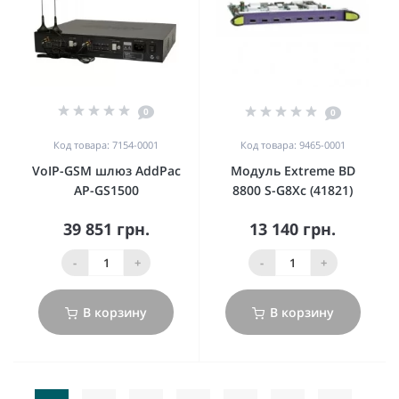
0
0
Код товара: 7154-0001
Код товара: 9465-0001
VoIP-GSM шлюз AddPac
Модуль Extreme BD
AP-GS1500
8800 S-G8Xc (41821)
39 851 грн.
13 140 грн.
-
+
-
+
В корзину
В корзину