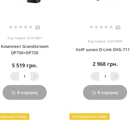
0
0
Код товара: 5210-0001
Код товара: 5224-0004
Комплект Grandstream
VoIP шлюз D-Link DVG-711
DP750+DP720
2 968 грн.
5 519 грн.
-
+
-
+
В корзину
В корзину
улярный товар
Популярный товар