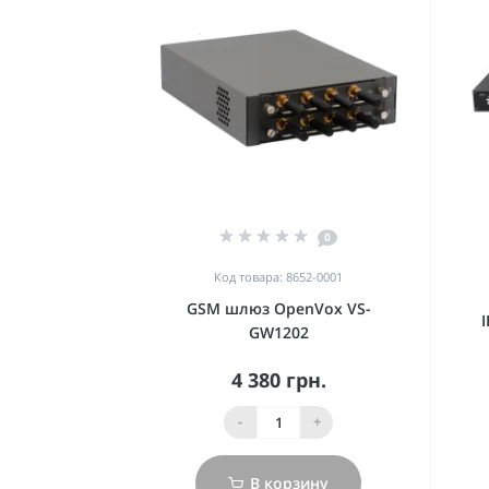
0
Код товара: 8652-0001
GSM шлюз OpenVox VS-
GW1202
4 380 грн.
-
+
В корзину