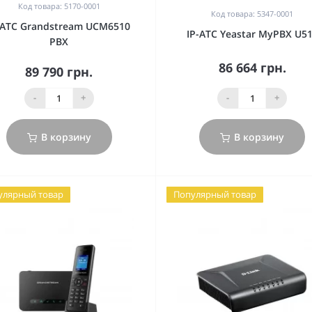
Код товара: 5170-0001
Код товара: 5347-0001
 АТС Grandstream UCM6510
IP-АТС Yeastar MyPBX U5
PBX
86 664 грн.
89 790 грн.
-
+
-
+
В корзину
В корзину
улярный товар
Популярный товар