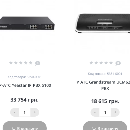
0
0
Код товара: 5351-0001
Код товара: 5350-0001
IP АТС Grandstream UCM6
IP-ATC Yeastar IP PBX S100
PBX
33 754 грн.
18 615 грн.
-
+
-
+
В корзину
В корзину