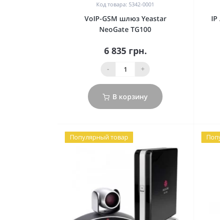
Код товара: 5342-0001
VoIP-GSM шлюз Yeastar
IP
NeoGate TG100
6 835 грн.
-
+
В корзину
Популярный товар
Поп