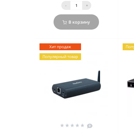
-
+
В корзину
Хит продаж
Поп
Популярный товар
0