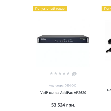
Популярный товар
Поп
0
Код товара: 7650-0001
Бл
VoIP шлюз AddPac AP2620
53 524 грн.