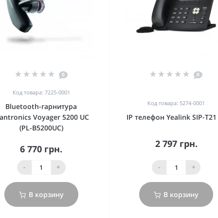
0
0
Код товара: 7225-0001
Код товара: 5274-0001
Bluetooth-гарнитура
lantronics Voyager 5200 UC
IP телефон Yealink SIP-T21
(PL-B5200UC)
2 797 грн.
6 770 грн.
-
+
-
+
В корзину
В корзину