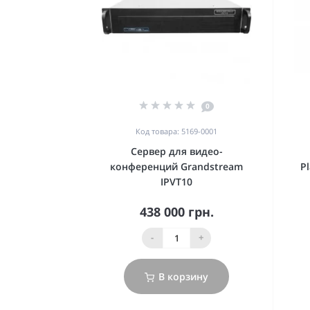
0
Код товара: 5169-0001
Сервер для видео-
конференций Grandstream
P
IPVT10
438 000 грн.
-
+
В корзину