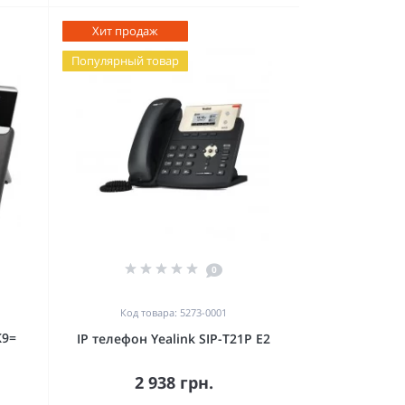
Хит продаж
Популярный товар
0
Код товара: 5273-0001
K9=
IP телефон Yealink SIP-T21P E2
2 938 грн.