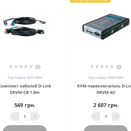
0
0
Код товара: 6073-0004
Код товара: 6068-0004
Комплект кабелей D-Link
KVM-переключатель D-Li
DKVM-CB 1.8m
DKVM-4U
569 грн.
2 607 грн.
-
+
-
+