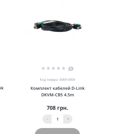
0
Код товара: 6069-0004
nk
Комплект кабелей D-Link
DKVM-CB5 4.5m
708 грн.
-
+