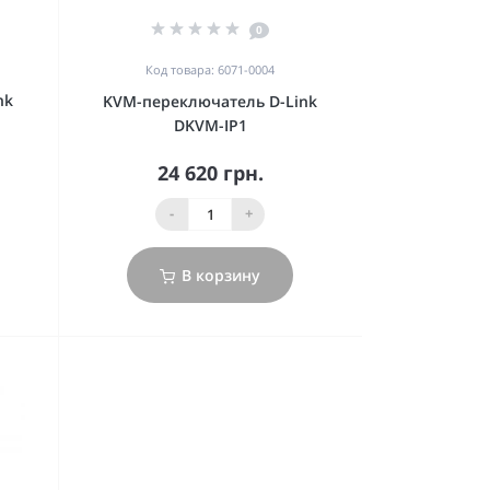
0
Код товара: 6071-0004
nk
KVM-переключатель D-Link
DKVM-IP1
24 620 грн.
-
+
В корзину