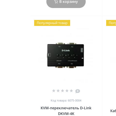
В корзину
Популярный товар
Поп
0
Код товара: 6075-0004
KVM-переключатель D-Link
Ка
DKVM-4K