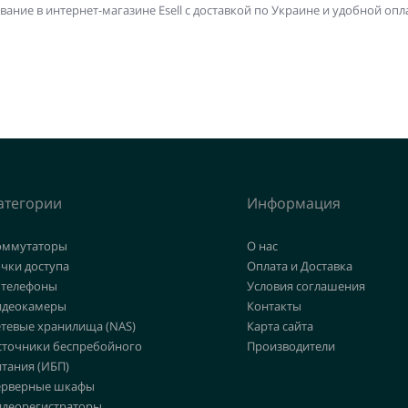
ние в интернет-магазине Esell с доставкой по Украине и удобной опл
атегории
Информация
оммутаторы
О нас
чки доступа
Оплата и Доставка
 телефоны
Условия соглашения
идеокамеры
Контакты
етевые хранилища (NAS)
Карта сайта
сточники беспребойного
Производители
тания (ИБП)
ерверные шкафы
идеорегистраторы