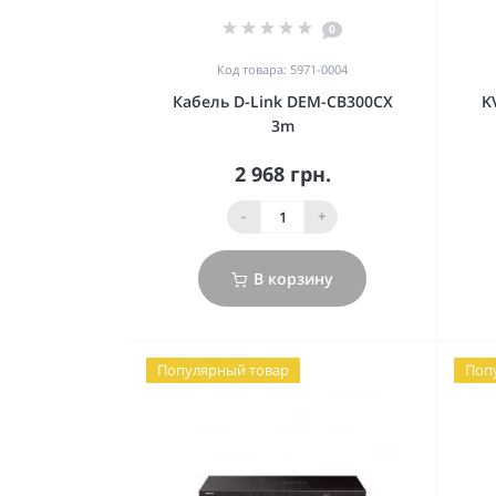
0
Код товара: 5971-0004
Кабель D-Link DEM-CB300CX
K
3m
2 968 грн.
-
+
В корзину
Популярный товар
Поп