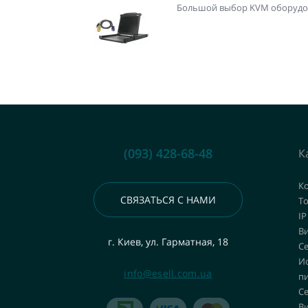
Большой выбор KVM оборудова
(093) 428-68-48
К
К
СВЯЗАТЬСЯ С НАМИ
То
IP
В
г. Киев, ул. Гарматная, 18
С
И
info@esell.com.ua
пи
С
В