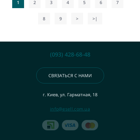
1
2
3
4
5
6
7
8
9
>
>|
(093) 428-68-48
СВЯЗАТЬСЯ С НАМИ
г. Киев, ул. Гарматная, 18
info@esell.com.ua