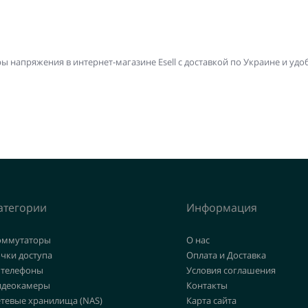
 напряжения в интернет-магазине Esell с доставкой по Украине и удо
атегории
Информация
оммутаторы
О нас
чки доступа
Оплата и Доставка
 телефоны
Условия соглашения
идеокамеры
Контакты
етевые хранилища (NAS)
Карта сайта