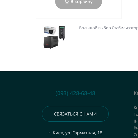
В корзину
Большой выбор Стабилизаторы
(093) 428-68-48
К
К
СВЯЗАТЬСЯ С НАМИ
То
IP
В
г. Киев, ул. Гарматная, 18
С