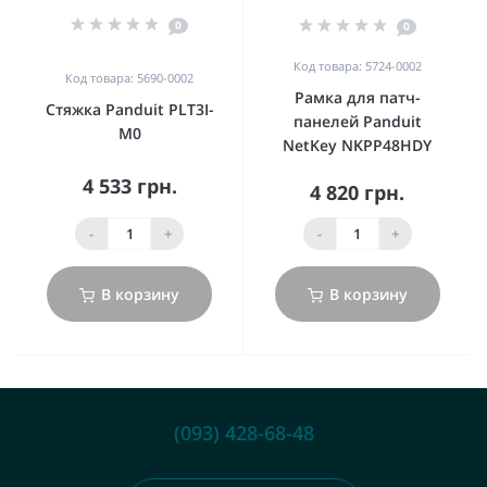
0
0
Код товара: 5724-0002
Код товара: 5690-0002
Рамка для патч-
Стяжка Panduit PLT3I-
панелей Panduit
M0
NetKey NKPP48HDY
4 533 грн.
4 820 грн.
-
+
-
+
В корзину
В корзину
(093) 428-68-48