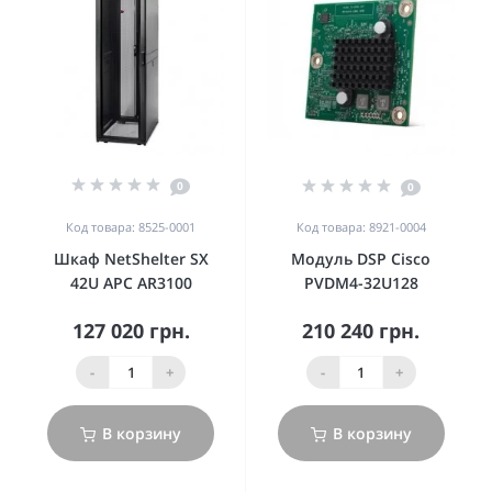
0
0
Код товара: 8525-0001
Код товара: 8921-0004
Шкаф NetShelter SX
Модуль DSP Cisco
42U APC AR3100
PVDM4-32U128
127 020 грн.
210 240 грн.
-
+
-
+
В корзину
В корзину