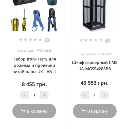
0
0
Код товара: 7775-0001
Код товара: 6019-0002
Набор Iron-Harry для
Шкаф серверный CMS
обжима и проверки
UA-MGSE4288PB
витой пары UK-LAN-1
43 553 грн.
8 455 грн.
-
+
-
+
В корзину
В корзину