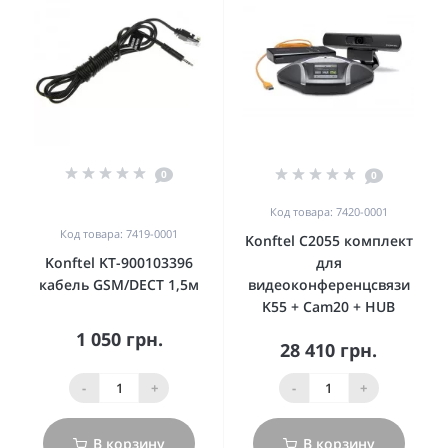
0
0
Код товара: 7420-0001
Код товара: 7419-0001
Konftel C2055 комплект
Konftel KT-900103396
для
кабель GSM/DECT 1,5м
видеоконференцсвязи
K55 + Cam20 + HUB
1 050 грн.
28 410 грн.
-
+
-
+
В корзину
В корзину