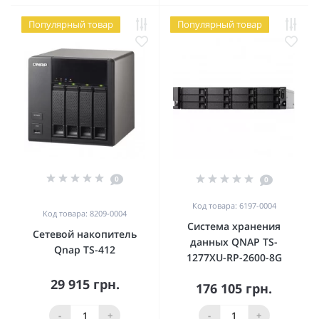
Популярный товар
Популярный товар
0
0
Код товара: 6197-0004
Код товара: 8209-0004
Система хранения
Сетевой накопитель
данных QNAP TS-
Qnap TS-412
1277XU-RP-2600-8G
29 915 грн.
176 105 грн.
-
+
-
+