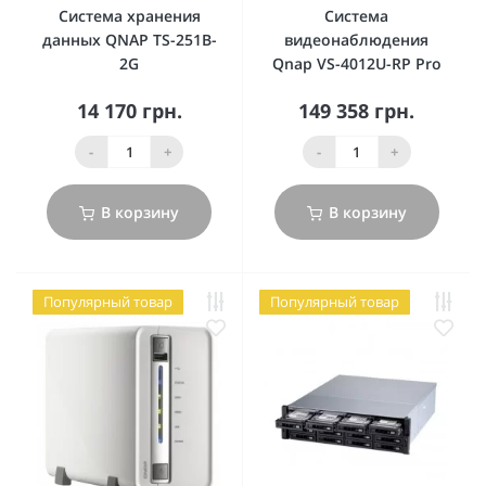
Система хранения
Система
данных QNAP TS-251B-
видеонаблюдения
2G
Qnap VS-4012U-RP Pro
14 170 грн.
149 358 грн.
-
+
-
+
В корзину
В корзину
Популярный товар
Популярный товар