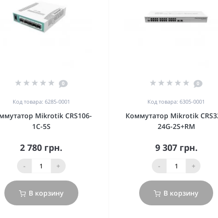
0
0
Код товара: 6285-0001
Код товара: 6305-0001
ммутатор Mikrotik CRS106-
Коммутатор Mikrotik CRS3
1C-5S
24G-2S+RM
2 780 грн.
9 307 грн.
-
+
-
+
В корзину
В корзину