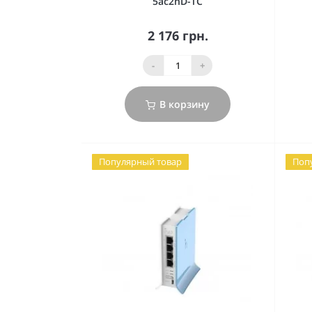
5ac2nD-TC
2 176 грн.
-
+
В корзину
Популярный товар
Поп