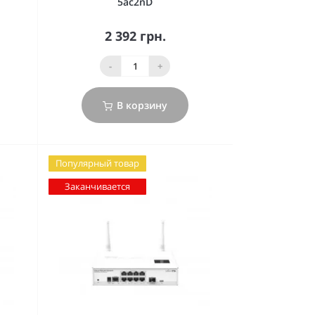
5ac2nD
2 392 грн.
-
+
В корзину
Популярный товар
Заканчивается