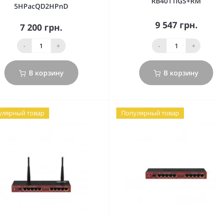
RB4011IGS+RM
5HPacQD2HPnD
9 547 грн.
7 200 грн.
-
+
-
+
В корзину
В корзину
улярный товар
Популярный товар