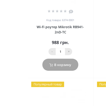
0
Код товара: 6374-0001
Wi-Fi роутер Mikrotik RB941-
2nD-TC
988 грн.
-
+
В корзину
Популярный товар
Поп