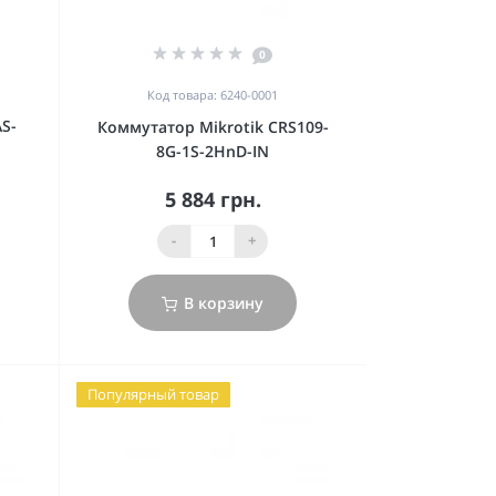
0
Код товара: 6240-0001
AS-
Коммутатор Mikrotik CRS109-
8G-1S-2HnD-IN
5 884 грн.
-
+
В корзину
Популярный товар