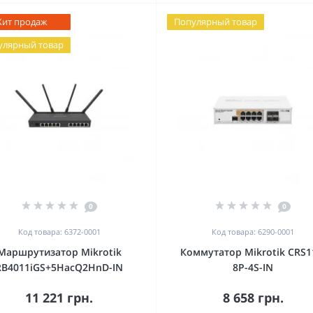
Хит продаж
Популярный товар
улярный товар
0
0
Код товара: 6372-0001
Код товара: 6290-0001
Маршрутизатор Mikrotik
Коммутатор Mikrotik CRS1
RB4011iGS+5HacQ2HnD-IN
8P-4S-IN
11 221 грн.
8 658 грн.