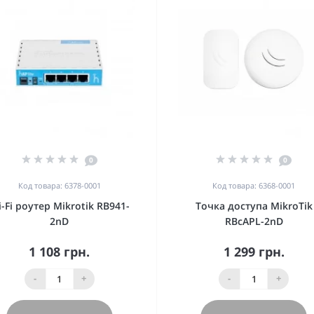
0
0
Код товара: 6378-0001
Код товара: 6368-0001
-Fi роутер Mikrotik RB941-
Точка доступа MikroTik
2nD
RBcAPL-2nD
1 108 грн.
1 299 грн.
-
+
-
+