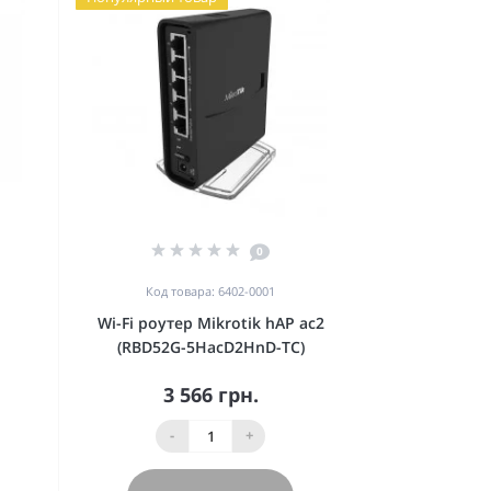
0
Код товара: 6402-0001
Wi-Fi роутер Mikrotik hAP ac2
(RBD52G-5HacD2HnD-TC)
3 566 грн.
-
+