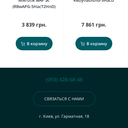
Mikrotik wAP ac
RBDynaDishG-5HacD
(RBwAPG-5HacT2HnD)
3 839 грн.
7 861 грн.
В корзину
В корзину
(093) 428-68-48
СВЯЗАТЬСЯ С НАМИ
г. Киев, ул. Гарматная, 18