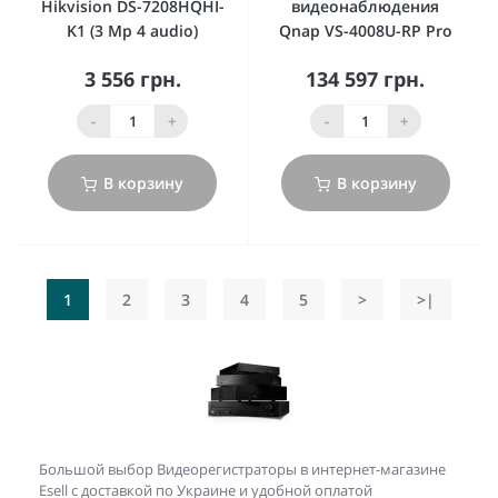
Hikvision DS-7208HQHI-
видеонаблюдения
K1 (3 Mp 4 audio)
Qnap VS-4008U-RP Pro
3 556 грн.
134 597 грн.
-
+
-
+
В корзину
В корзину
1
2
3
4
5
>
>|
Большой выбор Видеорегистраторы в интернет-магазине
Esell с доставкой по Украине и удобной оплатой