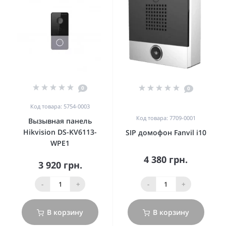
0
0
Код товара: 5754-0003
Код товара: 7709-0001
Вызывная панель
Hikvision DS-KV6113-
SIP домофон Fanvil i10
WPE1
4 380 грн.
3 920 грн.
-
+
-
+
В корзину
В корзину