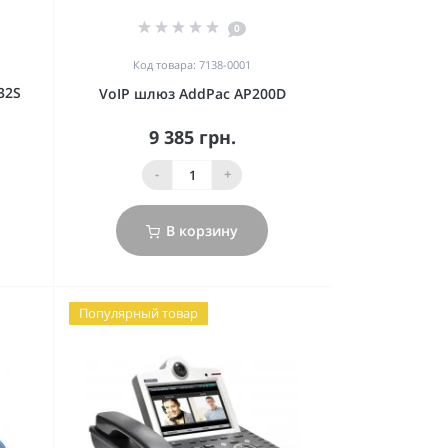
0
Код товара: 7138-0001
32S
VoIP шлюз AddPac AP200D
9 385 грн.
-
+
В корзину
Популярный товар