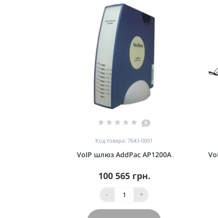
0
Код товара: 7643-0001
VoIP шлюз AddPac AP1200A
Vo
100 565 грн.
-
+