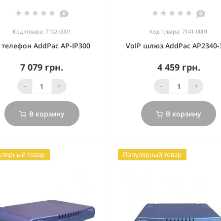
0
0
Код товара: 7102-0001
Код товара: 7141-0001
P телефон AddPac AP-IP300
VoIP шлюз AddPac AP2340-
7 079 грн.
4 459 грн.
-
+
-
+
В корзину
В корзину
улярный товар
Популярный товар