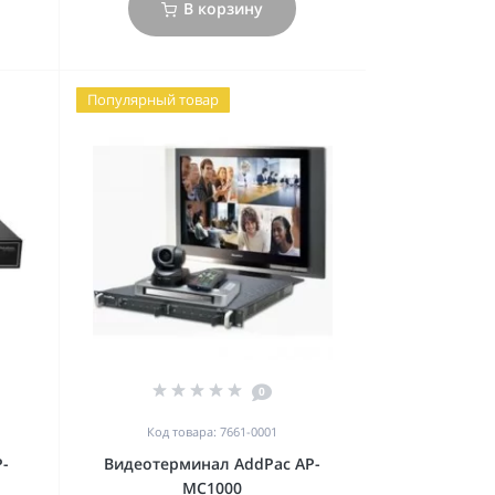
В корзину
Популярный товар
0
Код товара: 7661-0001
P-
Видеотерминал AddPac AP-
MC1000