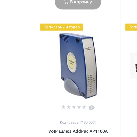
В корзину
Популярный товар
Поп
0
Код товара: 7130-0001
VoIP шлюз AddPac AP1100A