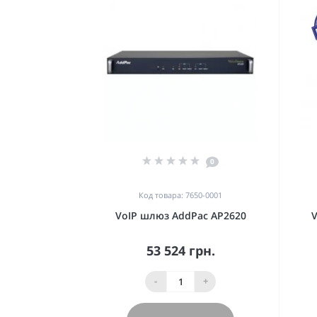
0
Код товара: 7650-0001
VoIP шлюз AddPac AP2620
V
53 524 грн.
-
+