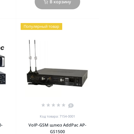
В корзину
Популярный товар
0
Код товара: 7154-0001
0-
VoIP-GSM шлюз AddPac AP-
GS1500