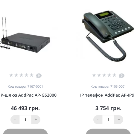
0
0
Код товара: 7167-0001
Код товара: 7103-0001
IP-шлюз AddPac AP-GS2000
IP телефон AddPac AP-IP
46 493 грн.
3 754 грн.
-
+
-
+