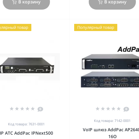
В корзину
В корзину
улярный товар
Популярный товар
0
0
Код товара: 7142-0001
Код товара: 7631-0001
VoIP шлюз AddPac AP264
IP АТС AddPac IPNext500
16O