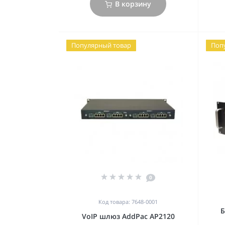
В корзину
Популярный товар
Поп
0
Код товара: 7648-0001
Б
VoIP шлюз AddPac AP2120