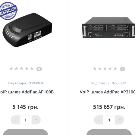
0
0
Код товара: 7129-0001
Код товара: 7653-0001
oIP шлюз AddPac AP100B
VoIP шлюз AddPac AP310
5 145 грн.
515 657 грн.
-
+
-
+