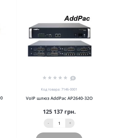
0
Код товара: 7146-0001
90
VoIP шлюз AddPac AP2640-32O
125 137 грн.
-
+