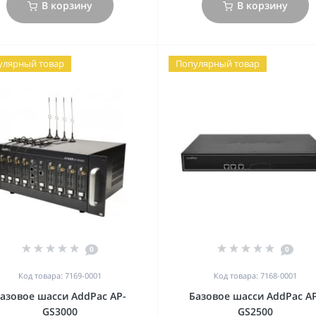
В корзину
В корзину
улярный товар
Популярный товар
0
0
Код товара: 7169-0001
Код товара: 7168-0001
азовое шасси AddPac AP-
Базовое шасси AddPac A
GS3000
GS2500