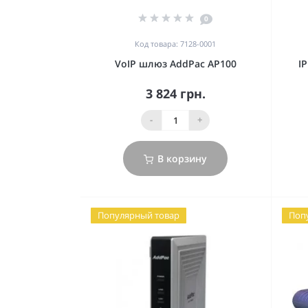
0
Код товара: 7128-0001
VoIP шлюз AddPac AP100
I
3 824 грн.
-
+
В корзину
Популярный товар
Поп