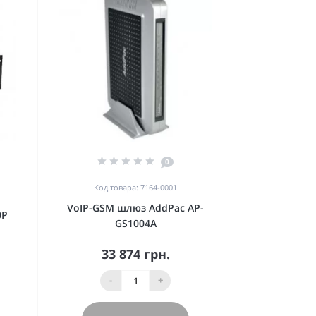
0
Код товара: 7164-0001
VoIP-GSM шлюз AddPac AP-
0P
GS1004A
33 874 грн.
-
+