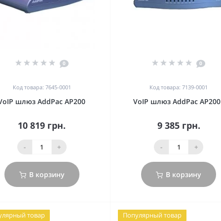
0
0
Код товара: 7645-0001
Код товара: 7139-0001
VoIP шлюз AddPac AP200
VoIP шлюз AddPac AP200
10 819 грн.
9 385 грн.
-
+
-
+
В корзину
В корзину
улярный товар
Популярный товар