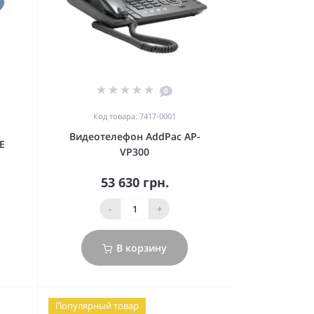
0
Код товара: 7417-0001
Видеотелефон AddPac AP-
E
VP300
53 630 грн.
-
+
В корзину
Популярный товар