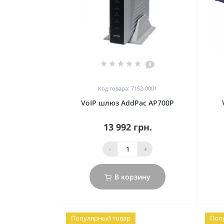
0
Код товара: 7152-0001
VoIP шлюз AddPac AP700P
13 992 грн.
-
+
В корзину
Популярный товар
Поп