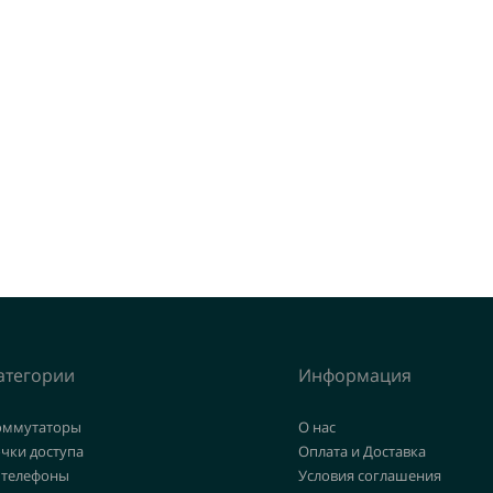
атегории
Информация
оммутаторы
О нас
чки доступа
Оплата и Доставка
 телефоны
Условия соглашения