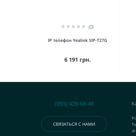
0
IP телефон Yealink SIP-T27G
В корзину
6 191 грн.
(093) 428-68-48
К
К
СВЯЗАТЬСЯ С НАМИ
То
IP