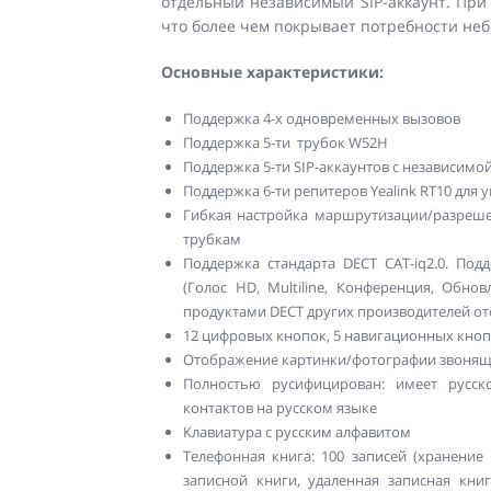
отдельный независимый SIP-аккаунт. При 
что более чем покрывает потребности не
Основные характеристики:
Поддержка 4-х одновременных вызовов
Поддержка 5-ти трубок W52H
Поддержка 5-ти SIP-аккаунтов с независимо
Поддержка 6-ти репитеров Yealink RT10 для
Гибкая настройка маршрутизации/разреш
трубкам
Поддержка стандарта DECT CAT-iq2.0. Под
(Голос HD, Multiline, Конференция, Обно
продуктами DECT других производителей отс
12 цифровых кнопок, 5 навигационных кно
Отображение картинки/фотографии звонящ
Полностью русифицирован: имеет русск
контактов на русском языке
Клавиатура с русским алфавитом
Телефонная книга: 100 записей (хранение 
записной книги, удаленная записная книг