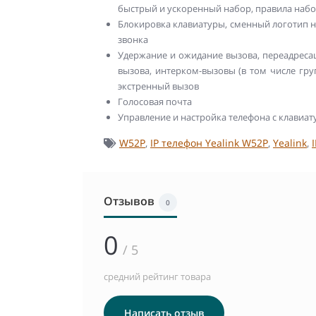
быстрый и ускоренный набор, правила наб
Блокировка клавиатуры, сменный логотип н
звонка
Удержание и ожидание вызова, переадресац
вызова, интерком-вызовы (в том числе груп
экстренный вызов
Голосовая почта
Управление и настройка телефона с клавиат
W52P
,
IP телефон Yealink W52P
,
Yealink
,
Отзывов
0
0
/ 5
средний рейтинг товара
Написать отзыв