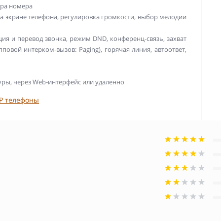
ора номера
а экране телефона, регулировка громкости, выбор мелодии
ия и перевод звонка, режим DND, конференц-связь, захват
повой интерком-вызов: Paging), горячая линия, автоответ,
уры, через Web-интерфейс или удаленно
IP телефоны