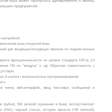
этом база может пропускать одновременно 4 звонка,
больших предприятий.
й настройкой
 увеличения зоны покрытия базы
ений для входящих/исходящих звонков по подключенным
держка функциональности на уровне стандарта CAT-iq 2.0
вление ПО по "воздуху" и тд). Обратная совместимость с
утствует.
пок, 6 кнопок c возможностью программирования
его
ое меню, веб-интерфейс, ввод текстовых сообщений и
в трубке), 500 записей (хранение в базе), экспорт/импорт
а (XML), черный список, история звонков (100 записей),