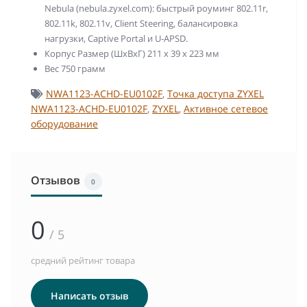
Nebula (nebula.zyxel.com): быстрый роуминг 802.11r,
802.11k, 802.11v, Client Steering, балансировка
нагрузки, Captive Portal и U-APSD.
Корпус Размер (ШхВхГ) 211 х 39 х 223 мм
Вес 750 грамм
NWA1123-ACHD-EU0102F
,
Точка доступа ZYXEL
NWA1123-ACHD-EU0102F
,
ZYXEL
,
Активное сетевое
оборудование
Отзывов
0
0
/ 5
средний рейтинг товара
Написать отзыв