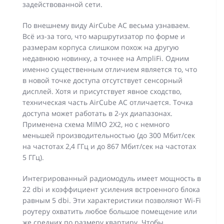
задействованной сети.
По внешнему виду AirCube AC весьма узнаваем.
Всё из-за того, что маршрутизатор по форме и
размерам корпуса слишком похож на другую
недавнюю новинку, а точнее на AmpliFi. Одним
именно существенным отличием является то, что
в новой точке доступа отсутствует сенсорный
дисплей. Хотя и присутствует явное сходство,
техническая часть AirCube AC отличается. Точка
доступа может работать в 2-ух диапазонах.
Применена схема MIMO 2X2, но с немного
меньшей производительностью (до 300 Мбит/сек
на частотах 2,4 ГГц и до 867 Мбит/сек на частотах
5 ГГц).
Интегрированный радиомодуль имеет мощность в
22 dbi и коэффициент усиления встроенного блока
равным 5 dbi. Эти характеристики позволяют Wi-Fi
роутеру охватить любое большое помещение или
же средних по размеру квартиру. Чтобы