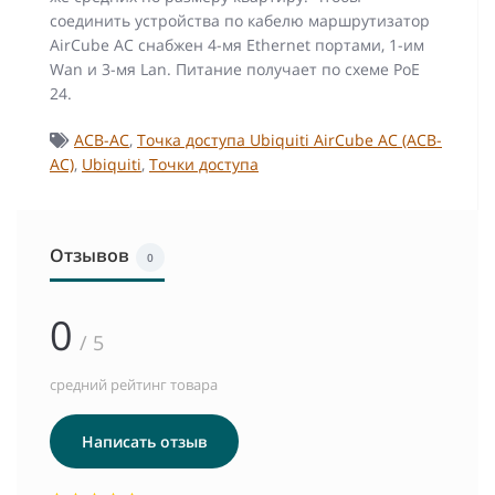
соединить устройства по кабелю маршрутизатор
AirCube AC снабжен 4-мя Ethernet портами, 1-им
Wan и 3-мя Lan. Питание получает по схеме PoE
24.
ACB-AC
,
Точка доступа Ubiquiti AirCube AC (ACB-
AC)
,
Ubiquiti
,
Точки доступа
Отзывов
0
0
/ 5
средний рейтинг товара
Написать отзыв