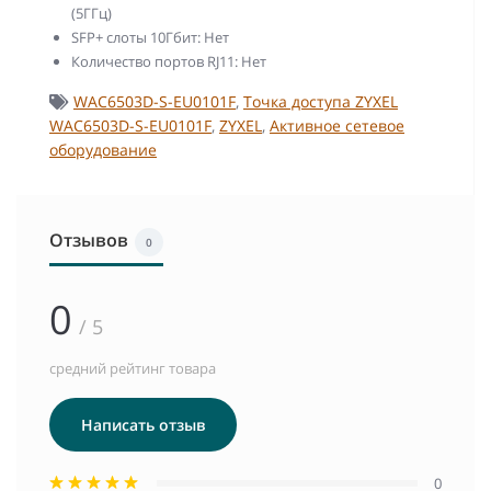
(5ГГц)
SFP+ слоты 10Гбит: Нет
Количество портов RJ11: Нет
WAC6503D-S-EU0101F
,
Точка доступа ZYXEL
WAC6503D-S-EU0101F
,
ZYXEL
,
Активное сетевое
оборудование
Отзывов
0
0
/ 5
средний рейтинг товара
Написать отзыв
0